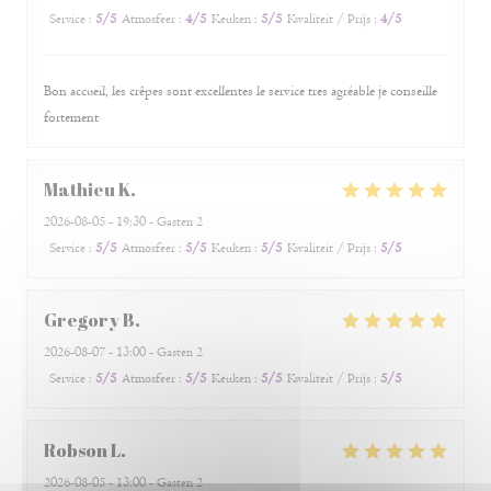
Service
:
5
/5
Atmosfeer
:
4
/5
Keuken
:
5
/5
Kwaliteit / Prijs
:
4
/5
Bon accueil, les crêpes sont excellentes le service tres agréable je conseille
fortement
Mathieu
K
2026-08-05
- 19:30 - Gasten 2
Service
:
5
/5
Atmosfeer
:
5
/5
Keuken
:
5
/5
Kwaliteit / Prijs
:
5
/5
Gregory
B
2026-08-07
- 13:00 - Gasten 2
Service
:
5
/5
Atmosfeer
:
5
/5
Keuken
:
5
/5
Kwaliteit / Prijs
:
5
/5
Robson
L
2026-08-05
- 13:00 - Gasten 2