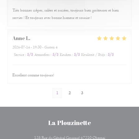
Très bonnes crêpes, salées et sucrées, toujours bien goûteuses et bien
servies ! Et toujours avec bonne humeur et sourire !
Anne
L
2026-07-14
- 19:30 - Gasten 4
Service
:
5
/5
Atmosfeer
:
5
/5
Keuken
:
5
/5
Kwaliteit / Prijs
:
5
/5
Excellent comme toujours!
1
2
3
La Plouzinette
((opent in een nieuw 
128 Rue du Général Gouraud 67210 Obernai