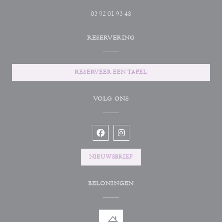
03 92 01 93 48
RESERVERING
RESERVEER EEN TAFEL
VOLG ONS
Facebook ((opent in een nieuw venster))
Instagram ((opent in een nieuw ve
NIEUWSBRIEF
BELONINGEN