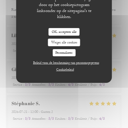
door op het cookiepictogram
Rien à dire, juste se rendre au restaurant et à apprécier et à se régaler.Bravo
linksonder op de sitepagina's te
klikken.
à toute l'équipe.
OK, accepteer alle
Liliane
F
Weiger alle cookies
2026-07-25
- 12:30 - Gasten 2
Service
:
5
/5
Atmosfeer
:
5
/5
Keuken
:
5
/5
Kwaliteit / Prijs
:
5
/5
Personaliseer
Beleid voor de bescherming van persoonsgegevens
Gilles
R
Cookiebeleid
2026-07-24
- 20:00 - Gasten 2
Service
:
5
/5
Atmosfeer
:
5
/5
Keuken
:
4
/5
Kwaliteit / Prijs
:
4
/5
Stéphanie
S
2026-07-21
- 12:00 - Gasten 2
Service
:
5
/5
Atmosfeer
:
5
/5
Keuken
:
5
/5
Kwaliteit / Prijs
:
4
/5