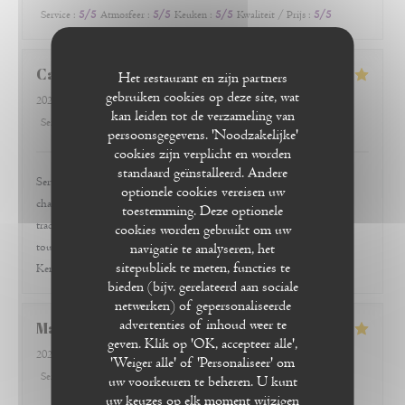
Service
:
5
/5
Atmosfeer
:
5
/5
Keuken
:
5
/5
Kwaliteit / Prijs
:
5
/5
Cathie
C
Het restaurant en zijn partners
gebruiken cookies op deze site, wat
2026-08-01
- 19:30 - Gasten 3
kan leiden tot de verzameling van
Service
:
5
/5
Atmosfeer
:
5
/5
Keuken
:
5
/5
Kwaliteit / Prijs
:
4
/5
persoonsgegevens. 'Noodzakelijke'
cookies zijn verplicht en worden
standaard geïnstalleerd. Andere
Service impeccable et cuisine excellente La plouzinettz etzit une
optionele cookies vereisen uw
chaleureuse sûre a Strasbourg elle l'est encore plus à Obernai Crêpes
toestemming. Deze optionele
traditionnelles comme en Bretagne mais également des suggestions
cookies worden gebruikt om uw
navigatie te analyseren, het
toujours au top et avec des ingrédients de saison Bref, à recommander
sitepubliek te meten, functies te
Kenavo 😊
bieden (bijv. gerelateerd aan sociale
netwerken) of gepersonaliseerde
advertenties of inhoud weer te
Marc
F
geven. Klik op 'OK, accepteer alle',
LA PLOUZINETTE
2026-07-23
- 19:00 - Gasten 2
'Weiger alle' of 'Personaliseer' om
Service
:
5
/5
Atmosfeer
:
5
/5
Keuken
:
5
/5
Kwaliteit / Prijs
:
5
/5
uw voorkeuren te beheren. U kunt
uw keuzes op elk moment wijzigen